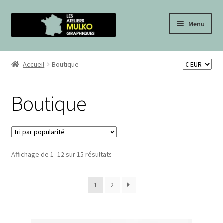
Menu
BOUTIQUE
Accueil
Boutique
QUI SOMMES-NOUS ?
Boutique
CONTACT
BLOG
Affichage de 1–12 sur 15 résultats
1
2